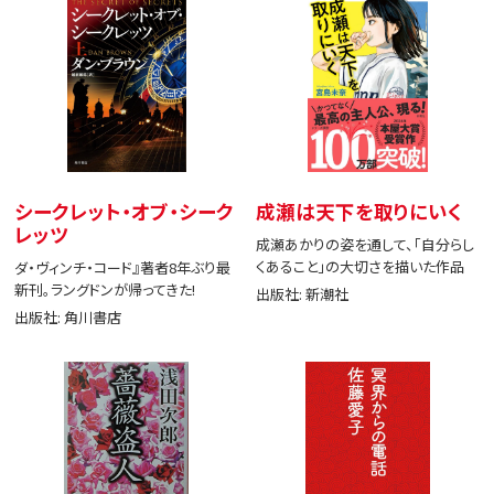
シークレット・オブ・シーク
成瀬は天下を取りにいく
レッツ
成瀬あかりの姿を通して、「自分らし
くあること」の大切さを描いた作品
ダ・ヴィンチ・コード』著者8年ぶり最
新刊。ラングドンが帰ってきた!
出版社: 新潮社
出版社: 角川書店