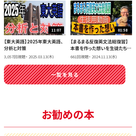
11:07
01:58
【東大英語】2025年東大英語、
【まるまる反復英文法総復習】
分析と対策
本書を作った想いを生徒たちに
話しました。
3,057回視聴・ 2025.03.13(木)
661回視聴・ 2024.11.13(水)
一覧を見る
お勧めの本