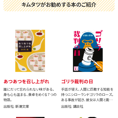
キムタツがお勧めする本のご紹介
あつあつを召し上がれ
ゴリラ裁判の日
誰にだって忘れられない味がある。
手話が使え、人間に匹敵する知能を
身も心も温まる、食卓をめぐる７つの
持つニシローランドゴリラのローズ。
物語。
ある事故が起き、彼女は人間と裁判
で闘う。
出版社: 新潮文庫
出版社: 講談社