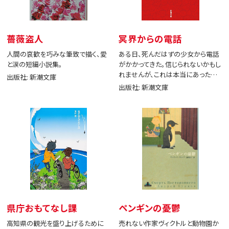
薔薇盗人
冥界からの電話
人間の哀歓を巧みな筆致で描く、愛
ある日、死んだはずの少女から電話
と涙の短編小説集。
がかかってきた。信じられないかもし
れませんが、これは本当にあった出
出版社: 新潮文庫
来事です。
出版社: 新潮文庫
県庁おもてなし課
ペンギンの憂鬱
高知県の観光を盛り上げるために
売れない作家ヴィクトルと動物園か