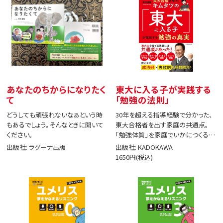
あなたのちからになりたく
東大に入る子が実践する
て
「勉強の法則」
どうしても頑張れないなぁという時
30年を超える指導経験で分かった、
もあるでしょう。そんなときに開いて
東大合格者を出す家庭の共通点。
ください。
「勉強体質」を家庭でいかにつくる
か。
出版社: ラグーナ出版
出版社: KADOKAWA
1650円(税込)