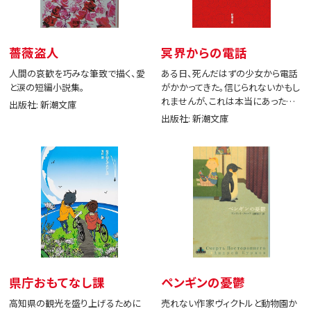
薔薇盗人
冥界からの電話
人間の哀歓を巧みな筆致で描く、愛
ある日、死んだはずの少女から電話
と涙の短編小説集。
がかかってきた。信じられないかもし
れませんが、これは本当にあった出
出版社: 新潮文庫
来事です。
出版社: 新潮文庫
県庁おもてなし課
ペンギンの憂鬱
高知県の観光を盛り上げるために
売れない作家ヴィクトルと動物園か