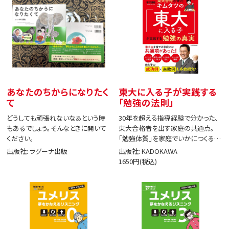
あなたのちからになりたく
東大に入る子が実践する
て
「勉強の法則」
どうしても頑張れないなぁという時
30年を超える指導経験で分かった、
もあるでしょう。そんなときに開いて
東大合格者を出す家庭の共通点。
ください。
「勉強体質」を家庭でいかにつくる
か。
出版社: ラグーナ出版
出版社: KADOKAWA
1650円(税込)