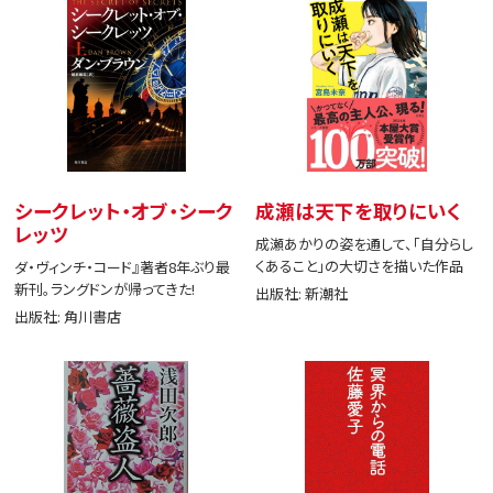
シークレット・オブ・シーク
成瀬は天下を取りにいく
レッツ
成瀬あかりの姿を通して、「自分らし
くあること」の大切さを描いた作品
ダ・ヴィンチ・コード』著者8年ぶり最
新刊。ラングドンが帰ってきた!
出版社: 新潮社
出版社: 角川書店