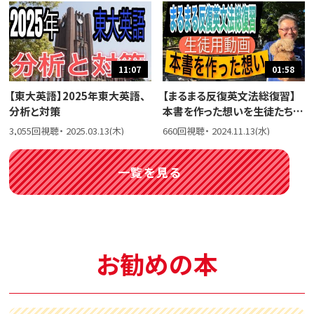
11:07
01:58
【東大英語】2025年東大英語、
【まるまる反復英文法総復習】
分析と対策
本書を作った想いを生徒たちに
話しました。
3,055回視聴・ 2025.03.13(木)
660回視聴・ 2024.11.13(水)
一覧を見る
お勧めの本