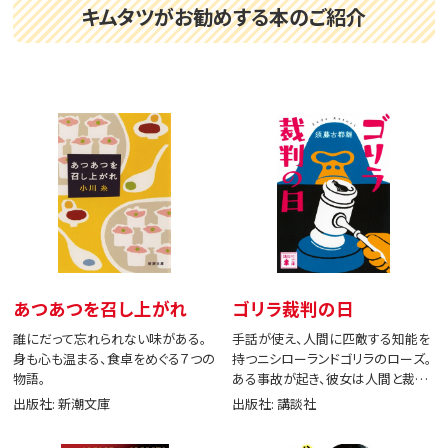
キムタツがお勧めする本のご紹介
あつあつを召し上がれ
ゴリラ裁判の日
誰にだって忘れられない味がある。
手話が使え、人間に匹敵する知能を
身も心も温まる、食卓をめぐる７つの
持つニシローランドゴリラのローズ。
物語。
ある事故が起き、彼女は人間と裁判
で闘う。
出版社: 新潮文庫
出版社: 講談社