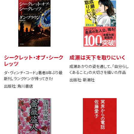
シークレット・オブ・シーク
成瀬は天下を取りにいく
レッツ
成瀬あかりの姿を通して、「自分らし
くあること」の大切さを描いた作品
ダ・ヴィンチ・コード』著者8年ぶり最
新刊。ラングドンが帰ってきた!
出版社: 新潮社
出版社: 角川書店