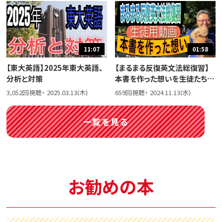
11:07
01:58
【東大英語】2025年東大英語、
【まるまる反復英文法総復習】
分析と対策
本書を作った想いを生徒たちに
話しました。
3,052回視聴・ 2025.03.13(木)
659回視聴・ 2024.11.13(水)
一覧を見る
お勧めの本