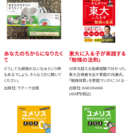
あなたのちからになりたく
東大に入る子が実践する
て
「勉強の法則」
どうしても頑張れないなぁという時
30年を超える指導経験で分かった、
もあるでしょう。そんなときに開いて
東大合格者を出す家庭の共通点。
ください。
「勉強体質」を家庭でいかにつくる
か。
出版社: ラグーナ出版
出版社: KADOKAWA
1650円(税込)