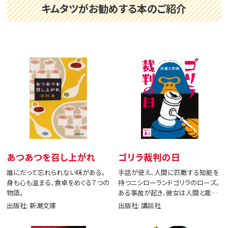
キムタツがお勧めする本のご紹介
あつあつを召し上がれ
ゴリラ裁判の日
誰にだって忘れられない味がある。
手話が使え、人間に匹敵する知能を
身も心も温まる、食卓をめぐる７つの
持つニシローランドゴリラのローズ。
物語。
ある事故が起き、彼女は人間と裁判
で闘う。
出版社: 新潮文庫
出版社: 講談社