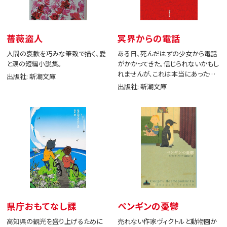
薔薇盗人
冥界からの電話
人間の哀歓を巧みな筆致で描く、愛
ある日、死んだはずの少女から電話
と涙の短編小説集。
がかかってきた。信じられないかもし
れませんが、これは本当にあった出
出版社: 新潮文庫
来事です。
出版社: 新潮文庫
県庁おもてなし課
ペンギンの憂鬱
高知県の観光を盛り上げるために
売れない作家ヴィクトルと動物園か