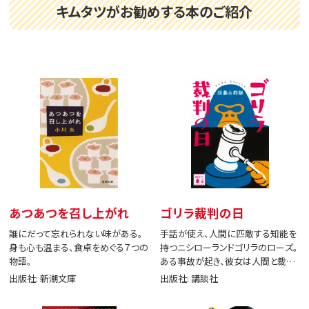
キムタツがお勧めする本のご紹介
あつあつを召し上がれ
ゴリラ裁判の日
誰にだって忘れられない味がある。
手話が使え、人間に匹敵する知能を
身も心も温まる、食卓をめぐる７つの
持つニシローランドゴリラのローズ。
物語。
ある事故が起き、彼女は人間と裁判
で闘う。
出版社: 新潮文庫
出版社: 講談社