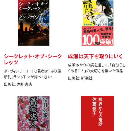
シークレット・オブ・シーク
成瀬は天下を取りにいく
レッツ
成瀬あかりの姿を通して、「自分らし
くあること」の大切さを描いた作品
ダ・ヴィンチ・コード』著者8年ぶり最
新刊。ラングドンが帰ってきた!
出版社: 新潮社
出版社: 角川書店