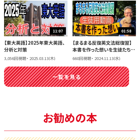
11:07
01:58
【東大英語】2025年東大英語、
【まるまる反復英文法総復習】
分析と対策
本書を作った想いを生徒たちに
話しました。
3,056回視聴・ 2025.03.13(木)
660回視聴・ 2024.11.13(水)
一覧を見る
お勧めの本