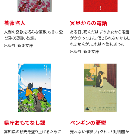
薔薇盗人
冥界からの電話
人間の哀歓を巧みな筆致で描く、愛
ある日、死んだはずの少女から電話
と涙の短編小説集。
がかかってきた。信じられないかもし
れませんが、これは本当にあった出
出版社: 新潮文庫
来事です。
出版社: 新潮文庫
県庁おもてなし課
ペンギンの憂鬱
高知県の観光を盛り上げるために
売れない作家ヴィクトルと動物園か