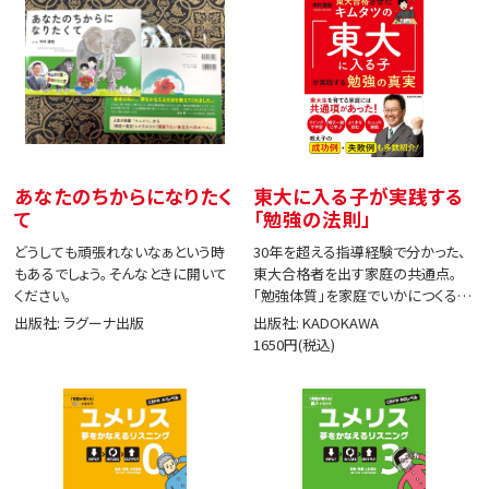
あなたのちからになりたく
東大に入る子が実践する
て
「勉強の法則」
どうしても頑張れないなぁという時
30年を超える指導経験で分かった、
もあるでしょう。そんなときに開いて
東大合格者を出す家庭の共通点。
ください。
「勉強体質」を家庭でいかにつくる
か。
出版社: ラグーナ出版
出版社: KADOKAWA
1650円(税込)