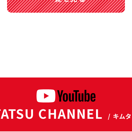
ATSU CHANNEL
/ キム