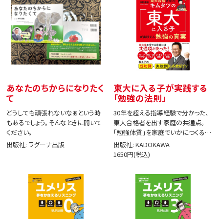
あなたのちからになりたく
東大に入る子が実践する
て
「勉強の法則」
どうしても頑張れないなぁという時
30年を超える指導経験で分かった、
もあるでしょう。そんなときに開いて
東大合格者を出す家庭の共通点。
ください。
「勉強体質」を家庭でいかにつくる
か。
出版社: ラグーナ出版
出版社: KADOKAWA
1650円(税込)