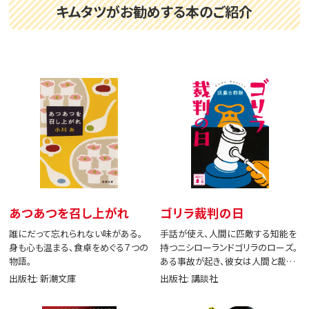
キムタツがお勧めする本のご紹介
あつあつを召し上がれ
ゴリラ裁判の日
誰にだって忘れられない味がある。
手話が使え、人間に匹敵する知能を
身も心も温まる、食卓をめぐる７つの
持つニシローランドゴリラのローズ。
物語。
ある事故が起き、彼女は人間と裁判
で闘う。
出版社: 新潮文庫
出版社: 講談社