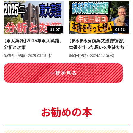
11:07
01:58
【東大英語】2025年東大英語、
【まるまる反復英文法総復習】
分析と対策
本書を作った想いを生徒たちに
話しました。
3,056回視聴・ 2025.03.13(木)
660回視聴・ 2024.11.13(水)
一覧を見る
お勧めの本