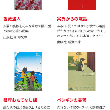
薔薇盗人
冥界からの電話
人間の哀歓を巧みな筆致で描く、愛
ある日、死んだはずの少女から電話
と涙の短編小説集。
がかかってきた。信じられないかもし
れませんが、これは本当にあった出
出版社: 新潮文庫
来事です。
出版社: 新潮文庫
県庁おもてなし課
ペンギンの憂鬱
高知県の観光を盛り上げるために
売れない作家ヴィクトルと動物園か