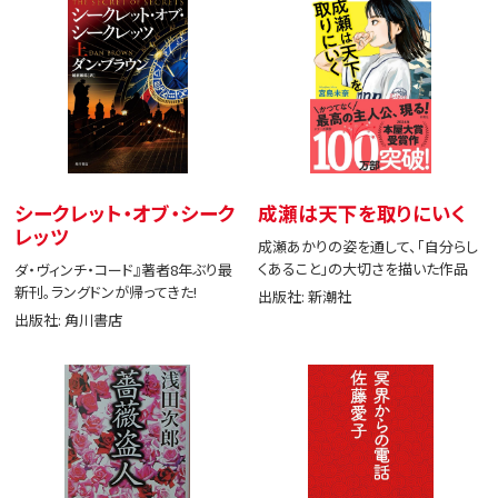
シークレット・オブ・シーク
成瀬は天下を取りにいく
レッツ
成瀬あかりの姿を通して、「自分らし
くあること」の大切さを描いた作品
ダ・ヴィンチ・コード』著者8年ぶり最
新刊。ラングドンが帰ってきた!
出版社: 新潮社
出版社: 角川書店