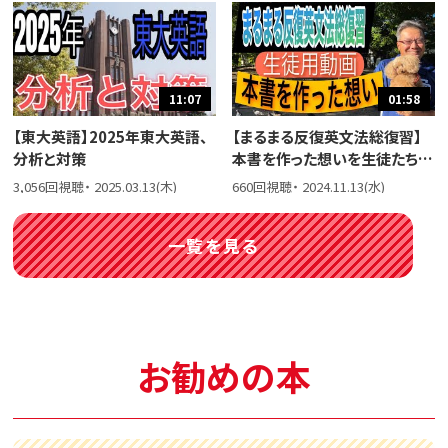
11:07
01:58
【東大英語】2025年東大英語、
【まるまる反復英文法総復習】
分析と対策
本書を作った想いを生徒たちに
話しました。
3,056回視聴・ 2025.03.13(木)
660回視聴・ 2024.11.13(水)
一覧を見る
お勧めの本