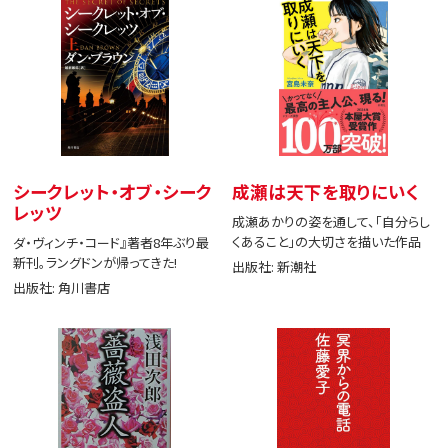
シークレット・オブ・シーク
成瀬は天下を取りにいく
レッツ
成瀬あかりの姿を通して、「自分らし
くあること」の大切さを描いた作品
ダ・ヴィンチ・コード』著者8年ぶり最
新刊。ラングドンが帰ってきた!
出版社: 新潮社
出版社: 角川書店