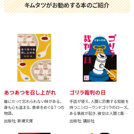
キムタツがお勧めする本のご紹介
あつあつを召し上がれ
ゴリラ裁判の日
誰にだって忘れられない味がある。
手話が使え、人間に匹敵する知能を
身も心も温まる、食卓をめぐる７つの
持つニシローランドゴリラのローズ。
物語。
ある事故が起き、彼女は人間と裁判
で闘う。
出版社: 新潮文庫
出版社: 講談社