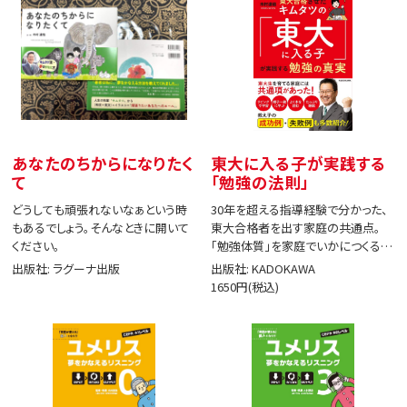
あなたのちからになりたく
東大に入る子が実践する
て
「勉強の法則」
どうしても頑張れないなぁという時
30年を超える指導経験で分かった、
もあるでしょう。そんなときに開いて
東大合格者を出す家庭の共通点。
ください。
「勉強体質」を家庭でいかにつくる
か。
出版社: ラグーナ出版
出版社: KADOKAWA
1650円(税込)