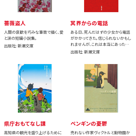
薔薇盗人
冥界からの電話
人間の哀歓を巧みな筆致で描く、愛
ある日、死んだはずの少女から電話
と涙の短編小説集。
がかかってきた。信じられないかもし
れませんが、これは本当にあった出
出版社: 新潮文庫
来事です。
出版社: 新潮文庫
県庁おもてなし課
ペンギンの憂鬱
高知県の観光を盛り上げるために
売れない作家ヴィクトルと動物園か