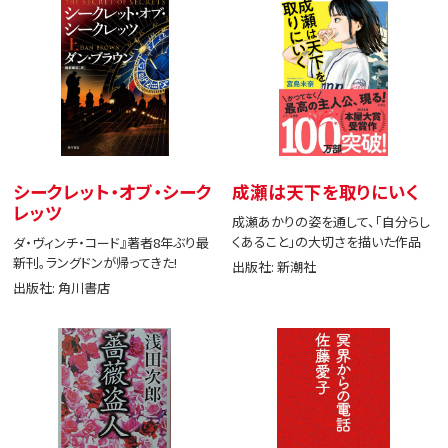
シークレット・オブ・シーク
成瀬は天下を取りにいく
レッツ
成瀬あかりの姿を通して、「自分らし
くあること」の大切さを描いた作品
ダ・ヴィンチ・コード』著者8年ぶり最
新刊。ラングドンが帰ってきた!
出版社: 新潮社
出版社: 角川書店