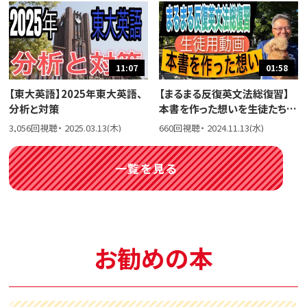
11:07
01:58
【東大英語】2025年東大英語、
【まるまる反復英文法総復習】
分析と対策
本書を作った想いを生徒たちに
話しました。
3,056回視聴・ 2025.03.13(木)
660回視聴・ 2024.11.13(水)
一覧を見る
お勧めの本