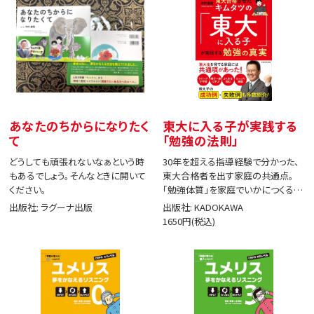
あなたのちからになりたく
東大に入る子が実践する
て
「勉強の法則」
どうしても頑張れないなぁという時
30年を超える指導経験で分かった、
もあるでしょう。そんなときに開いて
東大合格者を出す家庭の共通点。
ください。
「勉強体質」を家庭でいかにつくる
か。
出版社: ラグーナ出版
出版社: KADOKAWA
1650円(税込)