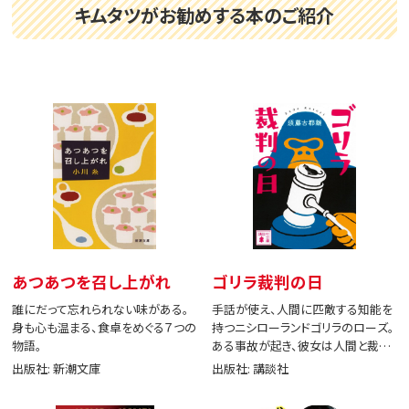
キムタツがお勧めする本のご紹介
あつあつを召し上がれ
ゴリラ裁判の日
誰にだって忘れられない味がある。
手話が使え、人間に匹敵する知能を
身も心も温まる、食卓をめぐる７つの
持つニシローランドゴリラのローズ。
物語。
ある事故が起き、彼女は人間と裁判
で闘う。
出版社: 新潮文庫
出版社: 講談社