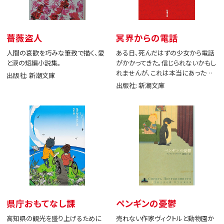
薔薇盗人
冥界からの電話
人間の哀歓を巧みな筆致で描く、愛
ある日、死んだはずの少女から電話
と涙の短編小説集。
がかかってきた。信じられないかもし
れませんが、これは本当にあった出
出版社: 新潮文庫
来事です。
出版社: 新潮文庫
県庁おもてなし課
ペンギンの憂鬱
高知県の観光を盛り上げるために
売れない作家ヴィクトルと動物園か