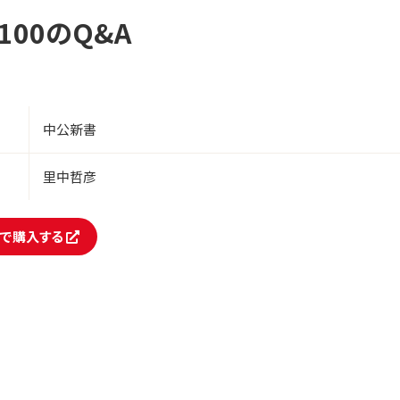
00のQ&A
中公新書
里中哲彦
onで購入する