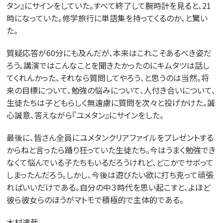
タン』にサインをしていた。すべて終了して腕時計を見ると、21
時になっていた。修学旅行に単語集を持ってくるのか、と驚い
た。
質疑応答が60分にも及んだが、本来はこれこそあるべき姿だ
ろう。講演ではこんなことを聞きたかったのにキムタツは話し
てくれんかった、それなら質問してやろう、と思うのは当然。将
来の目標について、勉強の悩みについて、人付き合いについて、
生徒たちは子どもらしく無遠慮に質問を次々と投げかけた。誠
心誠意、答えながら『ユメタン』にサインをした。
最後に、皆さん全員にユメタンクリアファイルをプレゼントする
からねと言ったら踊り狂っていた生徒たち。今はうまく勉強でき
なくて悩んでいる子たちもいるだろうけれど、どこかでサボって
しまったんだろう。しかし、今後は遊びたい欲に打ち克って頑張
ればいいだけである。自分の中３時代を思い起こすと、よほど
彼ら彼女らのほうがマトモで積極的で主体的である。
木村達哉