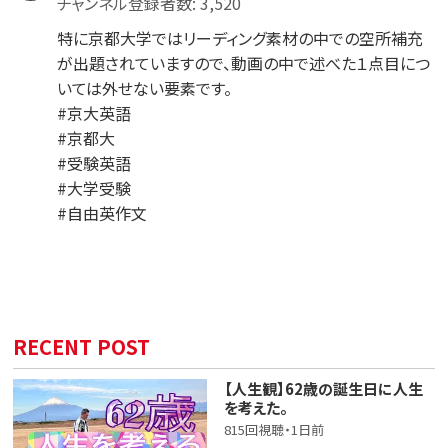
チャンネル登録者数: 3,520
特に京都大学ではリーディング素材の中での空所補充
が出題されていますので、動画の中で述べた１点目につ
いては外せない要素です。
#京大英語
#京都大
#受験英語
#大学受験
#自由英作文
RECENT POST
【人生観】62歳の誕生日に人生
を考えた。
815回視聴・1日前