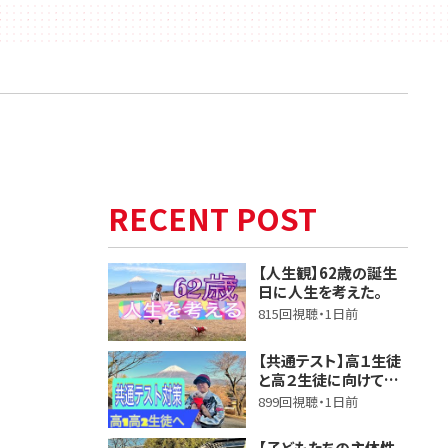
RECENT POST
【人生観】62歳の誕生
日に人生を考えた。
815回視聴・1日前
【共通テスト】高１生徒
と高２生徒に向けて話
しました。
899回視聴・1日前
【子どもたちの主体性