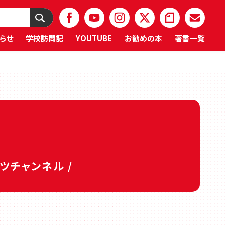
らせ
学校訪問記
YOUTUBE
お勧めの本
著書一覧
タツチャンネル /