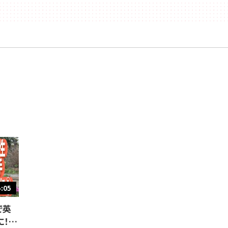
5:05
で英
に！そ