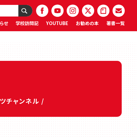
らせ
学校訪問記
YOUTUBE
お勧めの本
著書一覧
タツチャンネル /