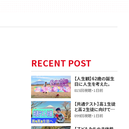
RECENT POST
【人生観】62歳の誕生
日に人生を考えた。
815回視聴・1日前
【共通テスト】高１生徒
と高２生徒に向けて話
しました。
899回視聴・1日前
【子どもたちの主体性