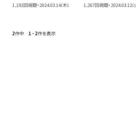
の１
1,192回視聴・2024.03.14(木)
1,267回視聴・2024.03.12(
2
件中
1 - 2
件を表示