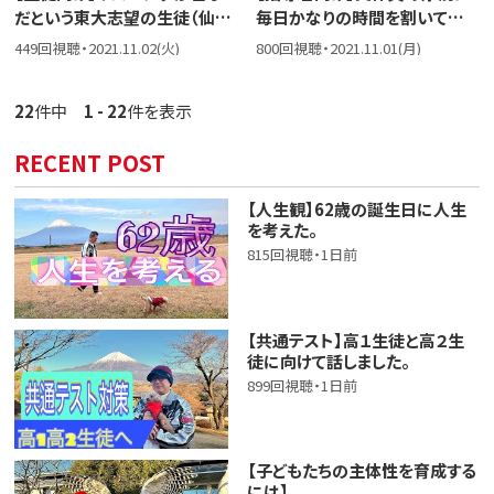
だという東大志望の生徒（仙
毎日かなりの時間を割いていま
台）の質問に答えました。まずは
す。効果的でもう少し楽になる
449回視聴・2021.11.02(火)
800回視聴・2021.11.01(月)
超基本的な姿勢をしっかりと意
添削方法があれば教えてくださ
識しておくことです。
いという相談に答えました。
22
件中
1 - 22
件を表示
RECENT POST
【人生観】62歳の誕生日に人生
を考えた。
815回視聴・1日前
【共通テスト】高１生徒と高２生
徒に向けて話しました。
899回視聴・1日前
【子どもたちの主体性を育成する
には】