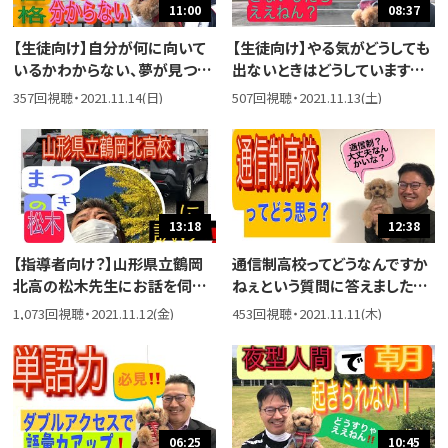
11:00
08:37
【生徒向け】自分が何に向いて
【生徒向け】やる気がどうしても
いるかわからない、夢が見つか
出ないときはどうしています
らないという高校生からの相談
か？やる気が出るときと出ない
357回視聴・2021.11.14(日)
507回視聴・2021.11.13(土)
に答えました。
ときの差が激しいという高校生
からの相談に答えました。
13:18
12:38
【指導者向け？】山形県立鶴岡
通信制高校ってどうなんですか
北高の松木先生にお話を伺い
ねぇという質問に答えました。
ました。彼とは2012年2月に仙
学びそのものは通信制でも自
1,073回視聴・2021.11.12(金)
453回視聴・2021.11.11(木)
台でチャリティーセミナーを開
学でもできるのですが、学校に
催したのですが、そこで出会って
通うメリットを見逃してはいけ
以来の付き合いです。
ないと、僕は思っています。
06:25
10:45