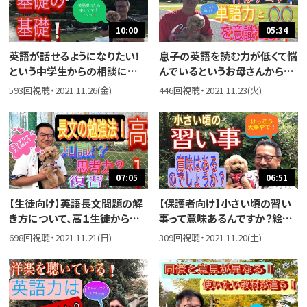
10:00
05:34
英語が話せるようになりたい！
息子の英語を読む力が低くて悩
という中学生からの相談に答え
んでいるというお母さんからの
ました。と言ってもいろんなフェ
相談に答えました。本人がやる
593回視聴・2021.11.26(金)
446回視聴・2021.11.23(火)
ーズがあるので、今回は基本中
気になっていればいいのです
の基本について話しました。
が。
07:05
06:51
【生徒向け】英語長文問題の解
【保護者向け】小さい頃の習い
き方について、高１生徒から質
事って意味あるんですか？絵本
問があったので答えました。
の読み聞かせって利点はあるん
698回視聴・2021.11.21(日)
309回視聴・2021.11.20(土)
ですか？という保護者の質問に
答えました。