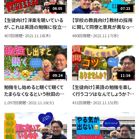
06:05
07:23
【生徒向け】洋楽を聴いている
【学校の教員向け】教材の採用
が、これは英語の勉強に役立つ
に関して同僚と意見が異なっ
かという質問が届いたので答え
て、自分が使いたい教材が使え
407回視聴・2021.11.18(木)
480回視聴・2021.11.17(水)
ました。
ないという若い先生からの相
談に答えました。
09:24
11:36
勉強をし始めると眠くて眠くて
【生徒向け】英語の勉強を楽し
たまらなくなるという秋田の高
く行うコツはなんでしょうか？と
校生からの相談に答えました。
いう小学生からの質問に答えま
1,097回視聴・2021.11.16(火)
431回視聴・2021.11.15(月)
睡眠障害でないとするなら、３
した。大切なのは２つだと思って
つのことに気をつけたいところ
います。
です。