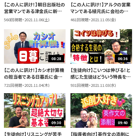
【この人に訊け！】朝日出版社の
【この人に訊け！】アルクの営業
営業マンである津金氏に新し
マンである植元氏に会社のこ
いテストのこと、教材のことな
と、学校のこと、英語教材のこと
560回視聴・2021.11.06(土)
461回視聴・2021.11.05(金)
どを伺いました。
などをうかがいました。
08:28
06:36
【この人に訊け！】カシオ計算機
【生徒向け】こいつは伸びる！と
の担当者である日暮氏に会社
感じた生徒はどういう特長を持
のこと、電子辞書のこと、その他
っていたかを教えてくださいと
721回視聴・2021.11.04(木)
931回視聴・2021.11.03(水)
もろもろお話をうかがいまし
いう質問に答えました。
た。
09:30
09:40
【生徒向け】リスニングが苦手
【指導者向け】英作文の添削に