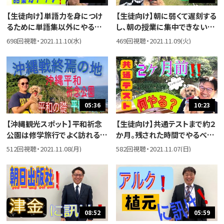
【生徒向け】単語力を身につけ
【生徒向け】朝に弱くて遅刻する
るために単語集以外にやること
し、朝の授業に集中できない
はありますかという高校生から
し、なにかいい方法があれば教
698回視聴・2021.11.10(水)
469回視聴・2021.11.09(火)
の質問に答えました！
えてほしいという生徒からのメ
ールに答えました。
05:36
10:23
【沖縄観光スポット】平和祈念
【生徒向け】共通テストまで約２
公園は修学旅行でよく訪れる場
か月。残された時間でやるべき
所ですが、ここではじっくりと時
こと、やらざるべきこと、気をつ
512回視聴・2021.11.08(月)
582回視聴・2021.11.07(日)
間を使いたいところです。
けるべきことを教えてください！
に答えました。
08:52
05:59