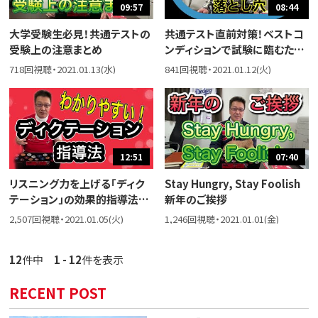
09:57
08:44
大学受験生必見！共通テストの
共通テスト直前対策！ベストコ
受験上の注意まとめ
ンディションで試験に臨むため
に○○に気を付ける！！
718回視聴・2021.01.13(水)
841回視聴・2021.01.12(火)
12:51
07:40
リスニング力を上げる「ディク
Stay Hungry, Stay Foolish
テーション」の効果的指導法、
新年のご挨拶
その手順をご紹介【英語の先生
2,507回視聴・2021.01.05(火)
1,246回視聴・2021.01.01(金)
向け】
12
件中
1 - 12
件を表示
RECENT POST