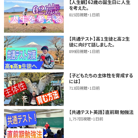
【人生観】62歳の誕生日に人生
を考えた。
815回視聴・1日前
【共通テスト】高１生徒と高２生
徒に向けて話しました。
899回視聴・1日前
【子どもたちの主体性を育成する
には】
713回視聴・1日前
【共通テスト英語】直前期 勉強法
1,757回視聴・1日前