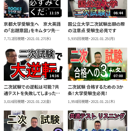
11:19
06:44
京都大学受験生へ 京大英語
国公立大学二次試験出願の際
の「出題意図」をキムタツ先生
の注意点 受験生必見です
が解説！他大学受験生にも役立
7,712回視聴・2021.01.27(水)
5,935回視聴・2021.01.25(月)
つポイントを教えます
14:36
07:00
二次試験での逆転は可能？共
二次試験 合格するための３か
通テストを失敗してしまった受
条！大学受験生必見！
験生へ【大学入試】
3,016回視聴・2021.01.22(金)
1,958回視聴・2021.01.21(木)