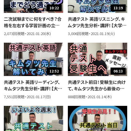
10:22
13:19
二次試験までに何をすべき？合
共通テスト 英語リスニング、キ
格を左右する学習計画の立て
ムタツ先生分析・講評！【大学入
方【重要】
学共通テスト2021】
2,073回視聴・2021.01.20(水)
3,006回視聴・2021.01.19(火)
12:52
06:13
共通テスト 英語リーディング、
共通テスト前日！受験生に向け
キムタツ先生分析・講評！【大学
て、キムタツ先生から最後のア
入学共通テスト2021】
ドバイス！
7,551回視聴・2021.01.17(日)
888回視聴・2021.01.14(木)