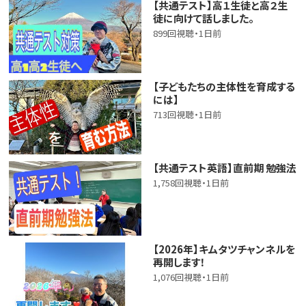
【共通テスト】高１生徒と高２生
徒に向けて話しました。
899回視聴・1日前
【子どもたちの主体性を育成する
には】
713回視聴・1日前
【共通テスト英語】直前期 勉強法
1,758回視聴・1日前
【2026年】キムタツチャンネルを
再開します！
1,076回視聴・1日前