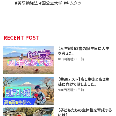
#英語勉強法 #国公立大学 #キムタツ
RECENT POST
【人生観】62歳の誕生日に人生
を考えた。
819回視聴・1日前
【共通テスト】高１生徒と高２生
徒に向けて話しました。
901回視聴・1日前
【子どもたちの主体性を育成する
には】