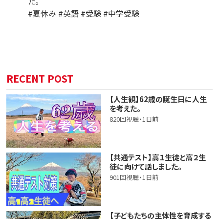
た。
#夏休み #英語 #受験 #中学受験
RECENT POST
【人生観】62歳の誕生日に人生
を考えた。
820回視聴・1日前
【共通テスト】高１生徒と高２生
徒に向けて話しました。
901回視聴・1日前
【子どもたちの主体性を育成する