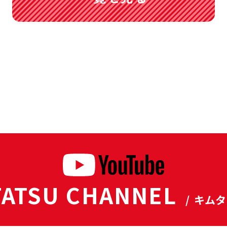
ATSU CHANNEL
/ キム