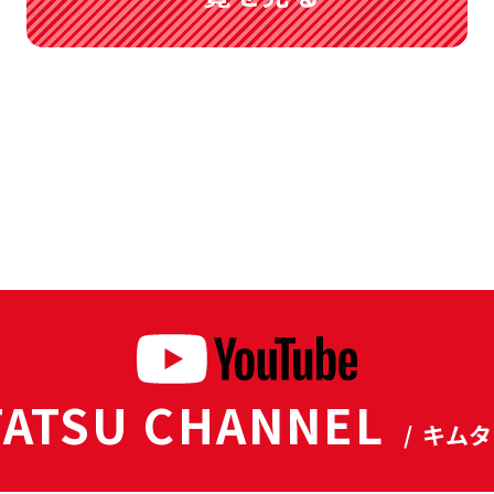
ATSU CHANNEL
/ キム