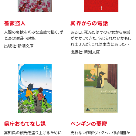
薔薇盗人
冥界からの電話
人間の哀歓を巧みな筆致で描く、愛
ある日、死んだはずの少女から電話
と涙の短編小説集。
がかかってきた。信じられないかもし
れませんが、これは本当にあった出
出版社: 新潮文庫
来事です。
出版社: 新潮文庫
県庁おもてなし課
ペンギンの憂鬱
高知県の観光を盛り上げるために
売れない作家ヴィクトルと動物園か