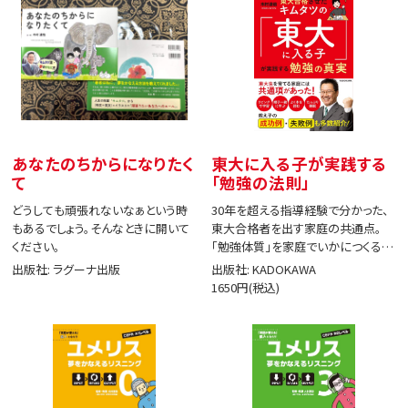
あなたのちからになりたく
東大に入る子が実践する
て
「勉強の法則」
どうしても頑張れないなぁという時
30年を超える指導経験で分かった、
もあるでしょう。そんなときに開いて
東大合格者を出す家庭の共通点。
ください。
「勉強体質」を家庭でいかにつくる
か。
出版社: ラグーナ出版
出版社: KADOKAWA
1650円(税込)