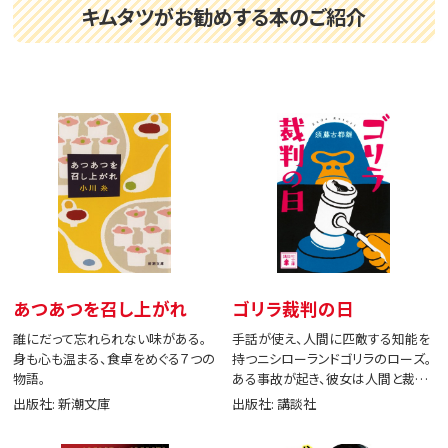
キムタツがお勧めする本のご紹介
あつあつを召し上がれ
ゴリラ裁判の日
誰にだって忘れられない味がある。
手話が使え、人間に匹敵する知能を
身も心も温まる、食卓をめぐる７つの
持つニシローランドゴリラのローズ。
物語。
ある事故が起き、彼女は人間と裁判
で闘う。
出版社: 新潮文庫
出版社: 講談社