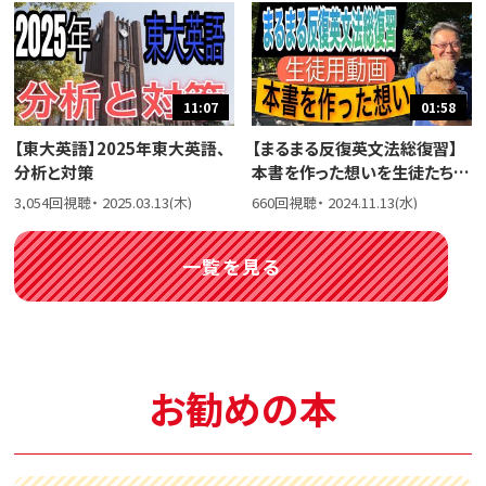
11:07
01:58
【東大英語】2025年東大英語、
【まるまる反復英文法総復習】
分析と対策
本書を作った想いを生徒たちに
話しました。
3,054回視聴・ 2025.03.13(木)
660回視聴・ 2024.11.13(水)
一覧を見る
お勧めの本