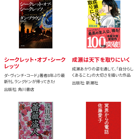
シークレット・オブ・シーク
成瀬は天下を取りにいく
レッツ
成瀬あかりの姿を通して、「自分らし
くあること」の大切さを描いた作品
ダ・ヴィンチ・コード』著者8年ぶり最
新刊。ラングドンが帰ってきた!
出版社: 新潮社
出版社: 角川書店