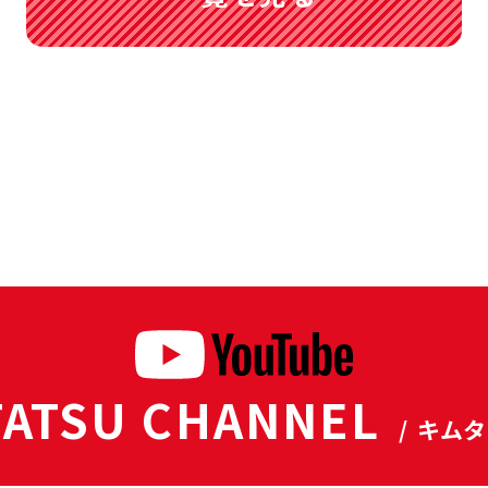
ATSU CHANNEL
/ キム