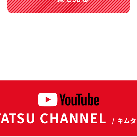
ATSU CHANNEL
/ キム