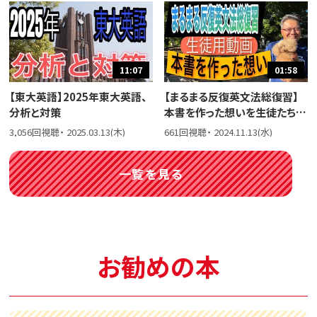
11:07
01:58
【東大英語】2025年東大英語、
【まるまる反復英文法総復習】
分析と対策
本書を作った想いを生徒たちに
話しました。
3,056回視聴・ 2025.03.13(木)
661回視聴・ 2024.11.13(水)
一覧を見る
お勧めの本