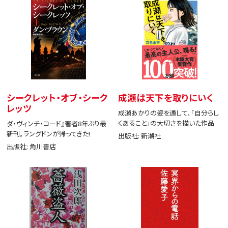
シークレット・オブ・シーク
成瀬は天下を取りにいく
レッツ
成瀬あかりの姿を通して、「自分らし
くあること」の大切さを描いた作品
ダ・ヴィンチ・コード』著者8年ぶり最
新刊。ラングドンが帰ってきた!
出版社: 新潮社
出版社: 角川書店