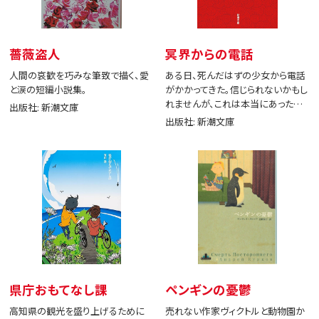
薔薇盗人
冥界からの電話
人間の哀歓を巧みな筆致で描く、愛
ある日、死んだはずの少女から電話
と涙の短編小説集。
がかかってきた。信じられないかもし
れませんが、これは本当にあった出
出版社: 新潮文庫
来事です。
出版社: 新潮文庫
県庁おもてなし課
ペンギンの憂鬱
高知県の観光を盛り上げるために
売れない作家ヴィクトルと動物園か