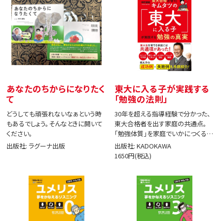
あなたのちからになりたく
東大に入る子が実践する
て
「勉強の法則」
どうしても頑張れないなぁという時
30年を超える指導経験で分かった、
もあるでしょう。そんなときに開いて
東大合格者を出す家庭の共通点。
ください。
「勉強体質」を家庭でいかにつくる
か。
出版社: ラグーナ出版
出版社: KADOKAWA
1650円(税込)