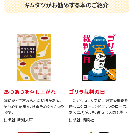
キムタツがお勧めする本のご紹介
あつあつを召し上がれ
ゴリラ裁判の日
誰にだって忘れられない味がある。
手話が使え、人間に匹敵する知能を
身も心も温まる、食卓をめぐる７つの
持つニシローランドゴリラのローズ。
物語。
ある事故が起き、彼女は人間と裁判
で闘う。
出版社: 新潮文庫
出版社: 講談社