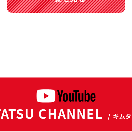
ATSU CHANNEL
/ キム