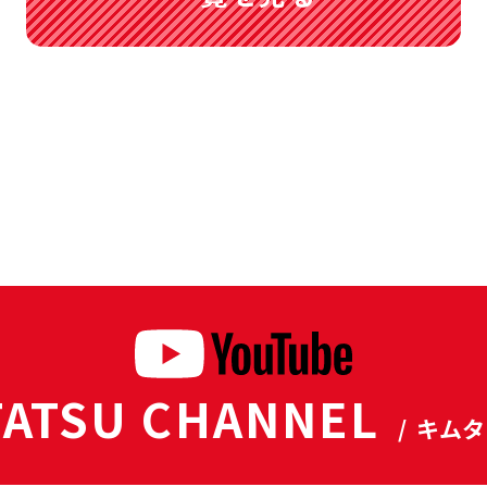
ATSU CHANNEL
/ キム