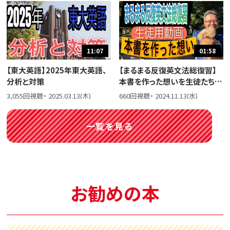
11:07
01:58
【東大英語】2025年東大英語、
【まるまる反復英文法総復習】
分析と対策
本書を作った想いを生徒たちに
話しました。
3,055回視聴・ 2025.03.13(木)
660回視聴・ 2024.11.13(水)
一覧を見る
お勧めの本