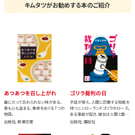
キムタツがお勧めする本のご紹介
あつあつを召し上がれ
ゴリラ裁判の日
誰にだって忘れられない味がある。
手話が使え、人間に匹敵する知能を
身も心も温まる、食卓をめぐる７つの
持つニシローランドゴリラのローズ。
物語。
ある事故が起き、彼女は人間と裁判
で闘う。
出版社: 新潮文庫
出版社: 講談社