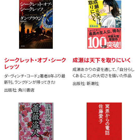
シークレット・オブ・シーク
成瀬は天下を取りにいく
レッツ
成瀬あかりの姿を通して、「自分らし
くあること」の大切さを描いた作品
ダ・ヴィンチ・コード』著者8年ぶり最
新刊。ラングドンが帰ってきた!
出版社: 新潮社
出版社: 角川書店