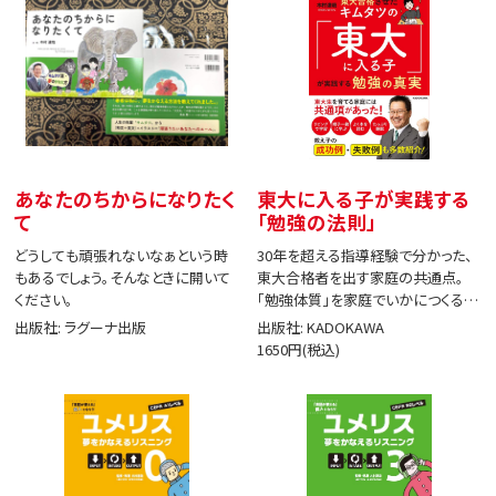
あなたのちからになりたく
東大に入る子が実践する
て
「勉強の法則」
どうしても頑張れないなぁという時
30年を超える指導経験で分かった、
もあるでしょう。そんなときに開いて
東大合格者を出す家庭の共通点。
ください。
「勉強体質」を家庭でいかにつくる
か。
出版社: ラグーナ出版
出版社: KADOKAWA
1650円(税込)