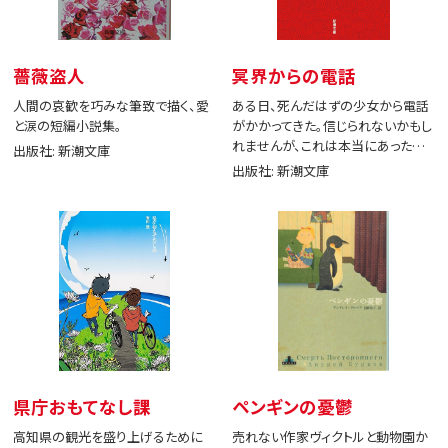
薔薇盗人
冥界からの電話
人間の哀歓を巧みな筆致で描く、愛
ある日、死んだはずの少女から電話
と涙の短編小説集。
がかかってきた。信じられないかもし
れませんが、これは本当にあった出
出版社: 新潮文庫
来事です。
出版社: 新潮文庫
県庁おもてなし課
ペンギンの憂鬱
高知県の観光を盛り上げるために
売れない作家ヴィクトルと動物園か