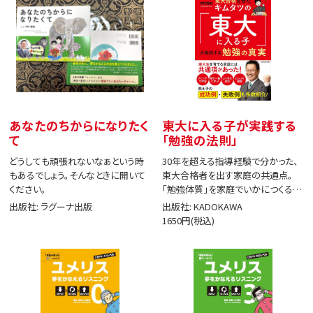
あなたのちからになりたく
東大に入る子が実践する
て
「勉強の法則」
どうしても頑張れないなぁという時
30年を超える指導経験で分かった、
もあるでしょう。そんなときに開いて
東大合格者を出す家庭の共通点。
ください。
「勉強体質」を家庭でいかにつくる
か。
出版社: ラグーナ出版
出版社: KADOKAWA
1650円(税込)