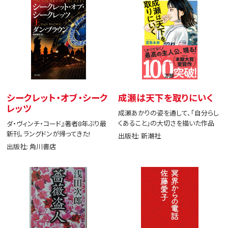
シークレット・オブ・シーク
成瀬は天下を取りにいく
レッツ
成瀬あかりの姿を通して、「自分らし
くあること」の大切さを描いた作品
ダ・ヴィンチ・コード』著者8年ぶり最
新刊。ラングドンが帰ってきた!
出版社: 新潮社
出版社: 角川書店