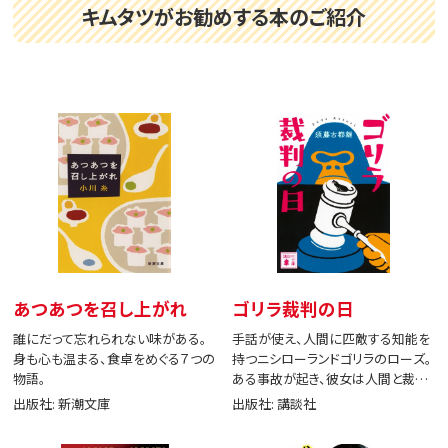
キムタツがお勧めする本のご紹介
あつあつを召し上がれ
ゴリラ裁判の日
誰にだって忘れられない味がある。
手話が使え、人間に匹敵する知能を
身も心も温まる、食卓をめぐる７つの
持つニシローランドゴリラのローズ。
物語。
ある事故が起き、彼女は人間と裁判
で闘う。
出版社: 新潮文庫
出版社: 講談社