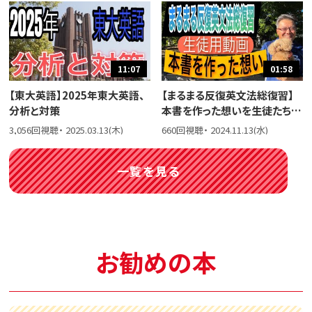
11:07
01:58
【東大英語】2025年東大英語、
【まるまる反復英文法総復習】
分析と対策
本書を作った想いを生徒たちに
話しました。
3,056回視聴・ 2025.03.13(木)
660回視聴・ 2024.11.13(水)
一覧を見る
お勧めの本