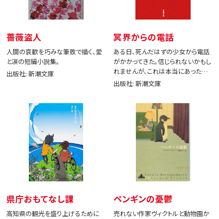
薔薇盗人
冥界からの電話
人間の哀歓を巧みな筆致で描く、愛
ある日、死んだはずの少女から電話
と涙の短編小説集。
がかかってきた。信じられないかもし
れませんが、これは本当にあった出
出版社: 新潮文庫
来事です。
出版社: 新潮文庫
県庁おもてなし課
ペンギンの憂鬱
高知県の観光を盛り上げるために
売れない作家ヴィクトルと動物園か