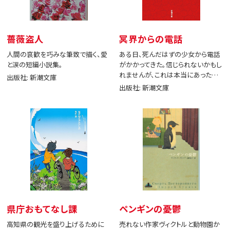
薔薇盗人
冥界からの電話
人間の哀歓を巧みな筆致で描く、愛
ある日、死んだはずの少女から電話
と涙の短編小説集。
がかかってきた。信じられないかもし
れませんが、これは本当にあった出
出版社: 新潮文庫
来事です。
出版社: 新潮文庫
県庁おもてなし課
ペンギンの憂鬱
高知県の観光を盛り上げるために
売れない作家ヴィクトルと動物園か