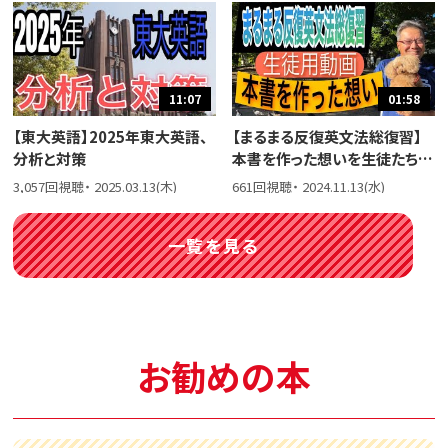
11:07
01:58
【東大英語】2025年東大英語、
【まるまる反復英文法総復習】
分析と対策
本書を作った想いを生徒たちに
話しました。
3,057回視聴・ 2025.03.13(木)
661回視聴・ 2024.11.13(水)
一覧を見る
お勧めの本