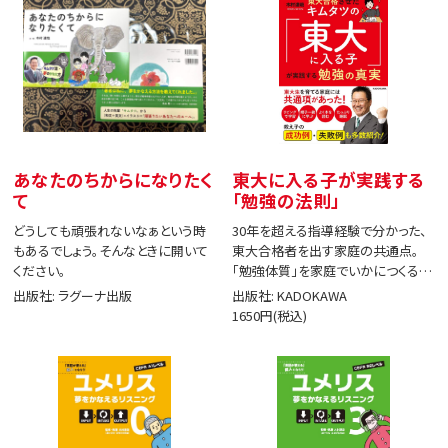
あなたのちからになりたく
東大に入る子が実践する
て
「勉強の法則」
どうしても頑張れないなぁという時
30年を超える指導経験で分かった、
もあるでしょう。そんなときに開いて
東大合格者を出す家庭の共通点。
ください。
「勉強体質」を家庭でいかにつくる
か。
出版社: ラグーナ出版
出版社: KADOKAWA
1650円(税込)