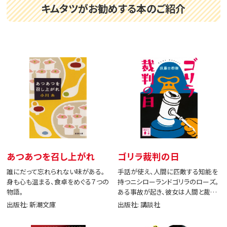
キムタツがお勧めする本のご紹介
あつあつを召し上がれ
ゴリラ裁判の日
誰にだって忘れられない味がある。
手話が使え、人間に匹敵する知能を
身も心も温まる、食卓をめぐる７つの
持つニシローランドゴリラのローズ。
物語。
ある事故が起き、彼女は人間と裁判
で闘う。
出版社: 新潮文庫
出版社: 講談社