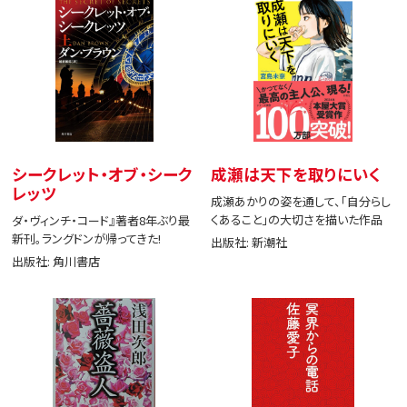
シークレット・オブ・シーク
成瀬は天下を取りにいく
レッツ
成瀬あかりの姿を通して、「自分らし
くあること」の大切さを描いた作品
ダ・ヴィンチ・コード』著者8年ぶり最
新刊。ラングドンが帰ってきた!
出版社: 新潮社
出版社: 角川書店