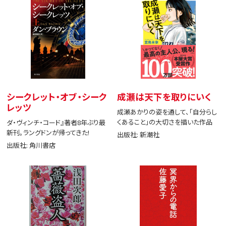
シークレット・オブ・シーク
成瀬は天下を取りにいく
レッツ
成瀬あかりの姿を通して、「自分らし
くあること」の大切さを描いた作品
ダ・ヴィンチ・コード』著者8年ぶり最
新刊。ラングドンが帰ってきた!
出版社: 新潮社
出版社: 角川書店