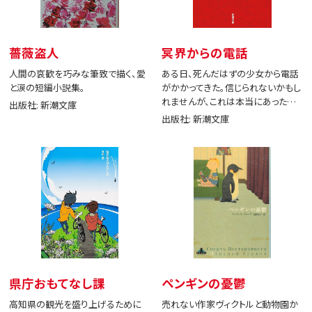
薔薇盗人
冥界からの電話
人間の哀歓を巧みな筆致で描く、愛
ある日、死んだはずの少女から電話
と涙の短編小説集。
がかかってきた。信じられないかもし
れませんが、これは本当にあった出
出版社: 新潮文庫
来事です。
出版社: 新潮文庫
県庁おもてなし課
ペンギンの憂鬱
高知県の観光を盛り上げるために
売れない作家ヴィクトルと動物園か