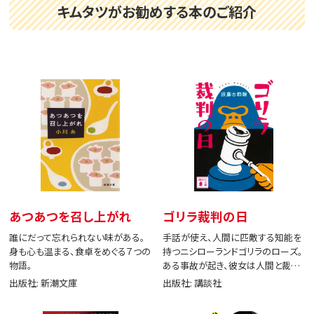
キムタツがお勧めする本のご紹介
あつあつを召し上がれ
ゴリラ裁判の日
誰にだって忘れられない味がある。
手話が使え、人間に匹敵する知能を
身も心も温まる、食卓をめぐる７つの
持つニシローランドゴリラのローズ。
物語。
ある事故が起き、彼女は人間と裁判
で闘う。
出版社: 新潮文庫
出版社: 講談社