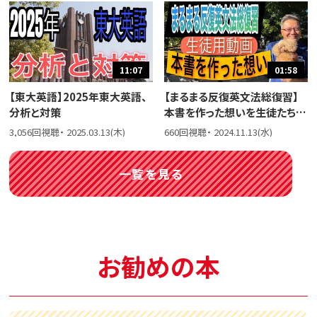
11:07
01:58
【東大英語】2025年東大英語、
【まるまる反復英文法総復習】
分析と対策
本書を作った想いを生徒たちに
話しました。
3,056回視聴・ 2025.03.13(木)
660回視聴・ 2024.11.13(水)
一覧を見る
お勧めの本