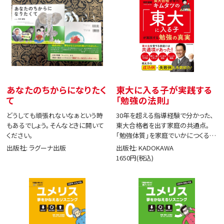
あなたのちからになりたく
東大に入る子が実践する
て
「勉強の法則」
どうしても頑張れないなぁという時
30年を超える指導経験で分かった、
もあるでしょう。そんなときに開いて
東大合格者を出す家庭の共通点。
ください。
「勉強体質」を家庭でいかにつくる
か。
出版社: ラグーナ出版
出版社: KADOKAWA
1650円(税込)