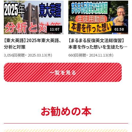
11:07
01:58
【東大英語】2025年東大英語、
【まるまる反復英文法総復習】
分析と対策
本書を作った想いを生徒たちに
話しました。
3,056回視聴・ 2025.03.13(木)
660回視聴・ 2024.11.13(水)
一覧を見る
お勧めの本