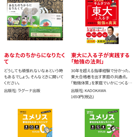
あなたのちからになりたく
東大に入る子が実践する
て
「勉強の法則」
どうしても頑張れないなぁという時
30年を超える指導経験で分かった、
もあるでしょう。そんなときに開いて
東大合格者を出す家庭の共通点。
ください。
「勉強体質」を家庭でいかにつくる
か。
出版社: ラグーナ出版
出版社: KADOKAWA
1650円(税込)