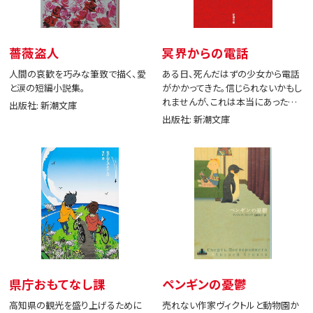
薔薇盗人
冥界からの電話
人間の哀歓を巧みな筆致で描く、愛
ある日、死んだはずの少女から電話
と涙の短編小説集。
がかかってきた。信じられないかもし
れませんが、これは本当にあった出
出版社: 新潮文庫
来事です。
出版社: 新潮文庫
県庁おもてなし課
ペンギンの憂鬱
高知県の観光を盛り上げるために
売れない作家ヴィクトルと動物園か