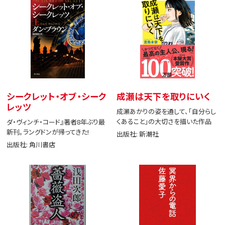
シークレット・オブ・シーク
成瀬は天下を取りにいく
レッツ
成瀬あかりの姿を通して、「自分らし
くあること」の大切さを描いた作品
ダ・ヴィンチ・コード』著者8年ぶり最
新刊。ラングドンが帰ってきた!
出版社: 新潮社
出版社: 角川書店