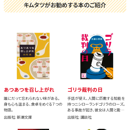
キムタツがお勧めする本のご紹介
あつあつを召し上がれ
ゴリラ裁判の日
誰にだって忘れられない味がある。
手話が使え、人間に匹敵する知能を
身も心も温まる、食卓をめぐる７つの
持つニシローランドゴリラのローズ。
物語。
ある事故が起き、彼女は人間と裁判
で闘う。
出版社: 新潮文庫
出版社: 講談社