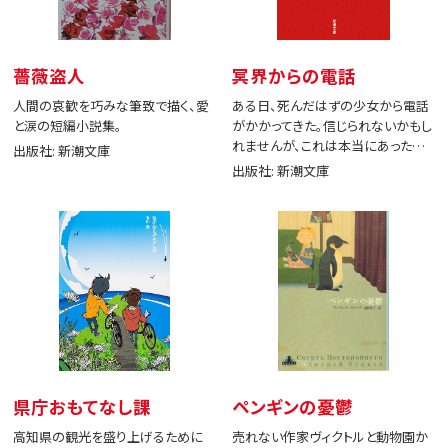
薔薇盗人
冥界からの電話
人間の哀歓を巧みな筆致で描く、愛
ある日、死んだはずの少女から電話
と涙の短編小説集。
がかかってきた。信じられないかもし
れませんが、これは本当にあった出
出版社: 新潮文庫
来事です。
出版社: 新潮文庫
県庁おもてなし課
ペンギンの憂鬱
高知県の観光を盛り上げるために
売れない作家ヴィクトルと動物園か