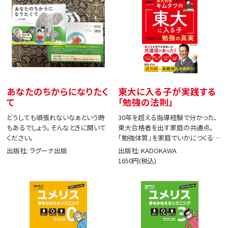
あなたのちからになりたく
東大に入る子が実践する
て
「勉強の法則」
どうしても頑張れないなぁという時
30年を超える指導経験で分かった、
もあるでしょう。そんなときに開いて
東大合格者を出す家庭の共通点。
ください。
「勉強体質」を家庭でいかにつくる
か。
出版社: ラグーナ出版
出版社: KADOKAWA
1650円(税込)