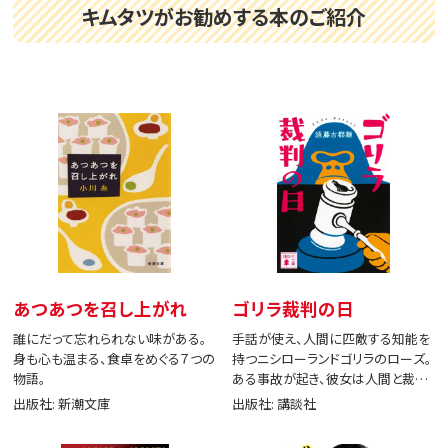
キムタツがお勧めする本のご紹介
あつあつを召し上がれ
ゴリラ裁判の日
誰にだって忘れられない味がある。
手話が使え、人間に匹敵する知能を
身も心も温まる、食卓をめぐる７つの
持つニシローランドゴリラのローズ。
物語。
ある事故が起き、彼女は人間と裁判
で闘う。
出版社: 新潮文庫
出版社: 講談社