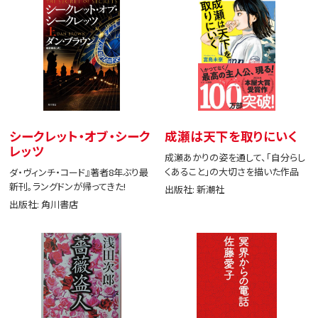
シークレット・オブ・シーク
成瀬は天下を取りにいく
レッツ
成瀬あかりの姿を通して、「自分らし
くあること」の大切さを描いた作品
ダ・ヴィンチ・コード』著者8年ぶり最
新刊。ラングドンが帰ってきた!
出版社: 新潮社
出版社: 角川書店