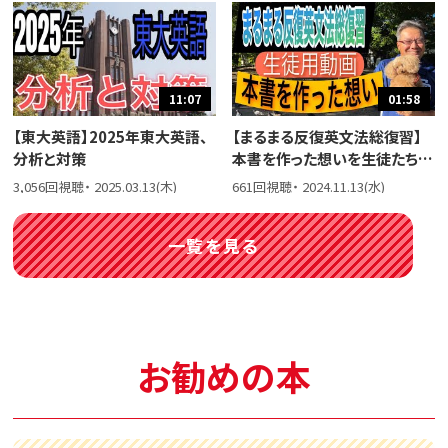
11:07
01:58
【東大英語】2025年東大英語、
【まるまる反復英文法総復習】
分析と対策
本書を作った想いを生徒たちに
話しました。
3,056回視聴・ 2025.03.13(木)
661回視聴・ 2024.11.13(水)
一覧を見る
お勧めの本