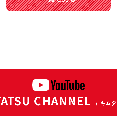
ATSU CHANNEL
/ キム