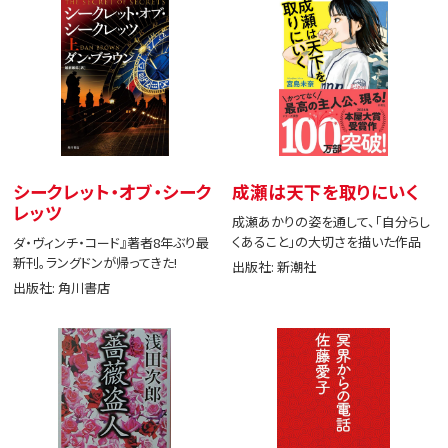
シークレット・オブ・シーク
成瀬は天下を取りにいく
レッツ
成瀬あかりの姿を通して、「自分らし
くあること」の大切さを描いた作品
ダ・ヴィンチ・コード』著者8年ぶり最
新刊。ラングドンが帰ってきた!
出版社: 新潮社
出版社: 角川書店