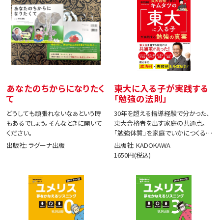
あなたのちからになりたく
東大に入る子が実践する
て
「勉強の法則」
どうしても頑張れないなぁという時
30年を超える指導経験で分かった、
もあるでしょう。そんなときに開いて
東大合格者を出す家庭の共通点。
ください。
「勉強体質」を家庭でいかにつくる
か。
出版社: ラグーナ出版
出版社: KADOKAWA
1650円(税込)