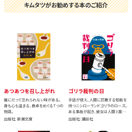
キムタツがお勧めする本のご紹介
あつあつを召し上がれ
ゴリラ裁判の日
誰にだって忘れられない味がある。
手話が使え、人間に匹敵する知能を
身も心も温まる、食卓をめぐる７つの
持つニシローランドゴリラのローズ。
物語。
ある事故が起き、彼女は人間と裁判
で闘う。
出版社: 新潮文庫
出版社: 講談社