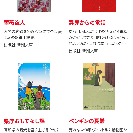
薔薇盗人
冥界からの電話
人間の哀歓を巧みな筆致で描く、愛
ある日、死んだはずの少女から電話
と涙の短編小説集。
がかかってきた。信じられないかもし
れませんが、これは本当にあった出
出版社: 新潮文庫
来事です。
出版社: 新潮文庫
県庁おもてなし課
ペンギンの憂鬱
高知県の観光を盛り上げるために
売れない作家ヴィクトルと動物園か