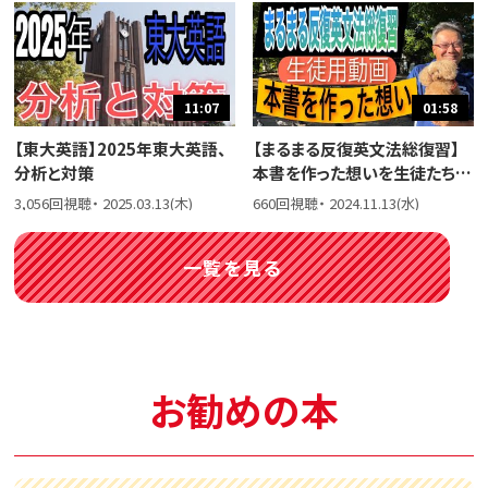
11:07
01:58
【東大英語】2025年東大英語、
【まるまる反復英文法総復習】
分析と対策
本書を作った想いを生徒たちに
話しました。
3,056回視聴・ 2025.03.13(木)
660回視聴・ 2024.11.13(水)
一覧を見る
お勧めの本