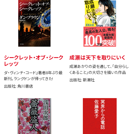
シークレット・オブ・シーク
成瀬は天下を取りにいく
レッツ
成瀬あかりの姿を通して、「自分らし
くあること」の大切さを描いた作品
ダ・ヴィンチ・コード』著者8年ぶり最
新刊。ラングドンが帰ってきた!
出版社: 新潮社
出版社: 角川書店