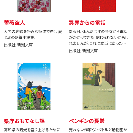
薔薇盗人
冥界からの電話
人間の哀歓を巧みな筆致で描く、愛
ある日、死んだはずの少女から電話
と涙の短編小説集。
がかかってきた。信じられないかもし
れませんが、これは本当にあった出
出版社: 新潮文庫
来事です。
出版社: 新潮文庫
県庁おもてなし課
ペンギンの憂鬱
高知県の観光を盛り上げるために
売れない作家ヴィクトルと動物園か