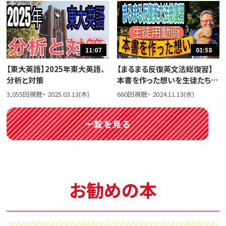
11:07
01:58
【東大英語】2025年東大英語、
【まるまる反復英文法総復習】
分析と対策
本書を作った想いを生徒たちに
話しました。
3,055回視聴・ 2025.03.13(木)
660回視聴・ 2024.11.13(水)
一覧を見る
お勧めの本