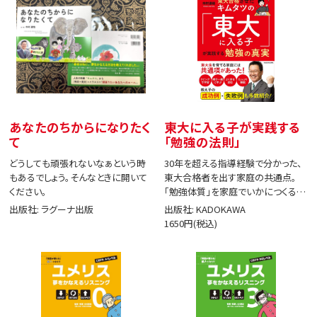
あなたのちからになりたく
東大に入る子が実践する
て
「勉強の法則」
どうしても頑張れないなぁという時
30年を超える指導経験で分かった、
もあるでしょう。そんなときに開いて
東大合格者を出す家庭の共通点。
ください。
「勉強体質」を家庭でいかにつくる
か。
出版社: ラグーナ出版
出版社: KADOKAWA
1650円(税込)