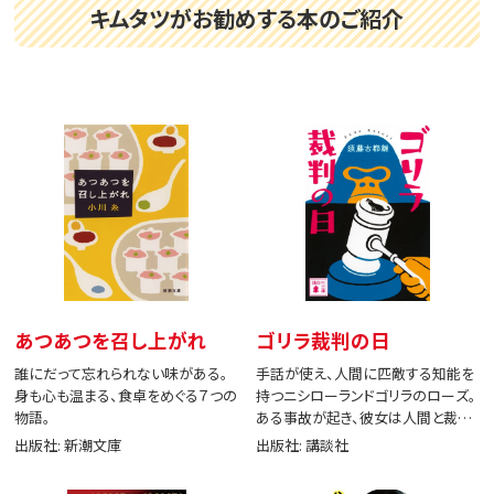
キムタツがお勧めする本のご紹介
あつあつを召し上がれ
ゴリラ裁判の日
誰にだって忘れられない味がある。
手話が使え、人間に匹敵する知能を
身も心も温まる、食卓をめぐる７つの
持つニシローランドゴリラのローズ。
物語。
ある事故が起き、彼女は人間と裁判
で闘う。
出版社: 新潮文庫
出版社: 講談社