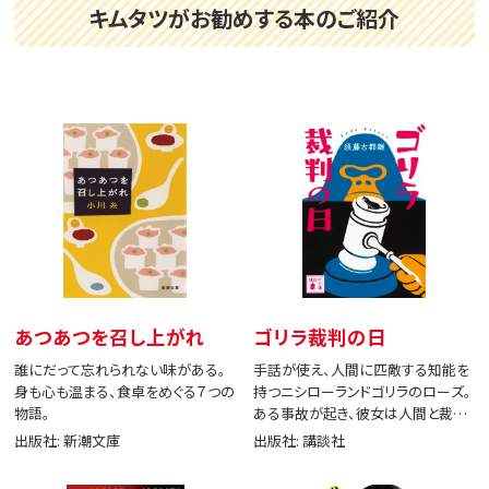
キムタツがお勧めする本のご紹介
あつあつを召し上がれ
ゴリラ裁判の日
誰にだって忘れられない味がある。
手話が使え、人間に匹敵する知能を
身も心も温まる、食卓をめぐる７つの
持つニシローランドゴリラのローズ。
物語。
ある事故が起き、彼女は人間と裁判
で闘う。
出版社: 新潮文庫
出版社: 講談社