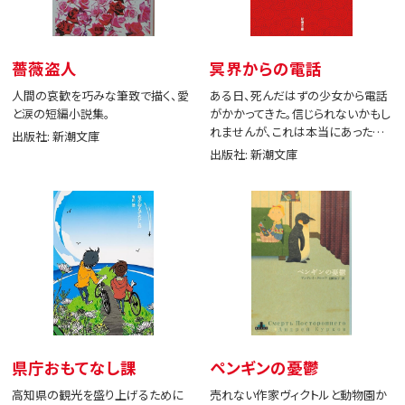
薔薇盗人
冥界からの電話
人間の哀歓を巧みな筆致で描く、愛
ある日、死んだはずの少女から電話
と涙の短編小説集。
がかかってきた。信じられないかもし
れませんが、これは本当にあった出
出版社: 新潮文庫
来事です。
出版社: 新潮文庫
県庁おもてなし課
ペンギンの憂鬱
高知県の観光を盛り上げるために
売れない作家ヴィクトルと動物園か