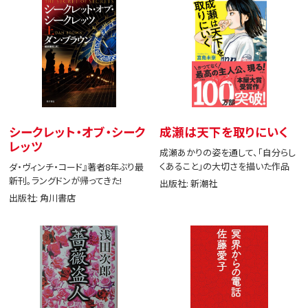
シークレット・オブ・シーク
成瀬は天下を取りにいく
レッツ
成瀬あかりの姿を通して、「自分らし
くあること」の大切さを描いた作品
ダ・ヴィンチ・コード』著者8年ぶり最
新刊。ラングドンが帰ってきた!
出版社: 新潮社
出版社: 角川書店