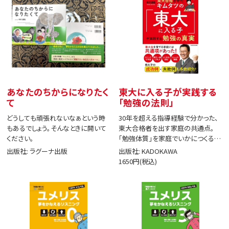
あなたのちからになりたく
東大に入る子が実践する
て
「勉強の法則」
どうしても頑張れないなぁという時
30年を超える指導経験で分かった、
もあるでしょう。そんなときに開いて
東大合格者を出す家庭の共通点。
ください。
「勉強体質」を家庭でいかにつくる
か。
出版社: ラグーナ出版
出版社: KADOKAWA
1650円(税込)