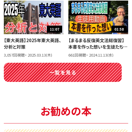
11:07
01:58
【東大英語】2025年東大英語、
【まるまる反復英文法総復習】
分析と対策
本書を作った想いを生徒たちに
話しました。
3,057回視聴・ 2025.03.13(木)
661回視聴・ 2024.11.13(水)
一覧を見る
お勧めの本