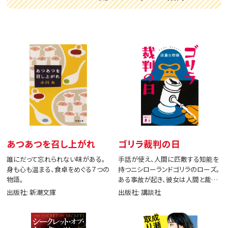
あつあつを召し上がれ
ゴリラ裁判の日
誰にだって忘れられない味がある。
手話が使え、人間に匹敵する知能を
身も心も温まる、食卓をめぐる７つの
持つニシローランドゴリラのローズ。
物語。
ある事故が起き、彼女は人間と裁判
で闘う。
出版社: 新潮文庫
出版社: 講談社