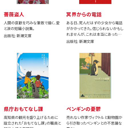
薔薇盗人
冥界からの電話
人間の哀歓を巧みな筆致で描く、愛
ある日、死んだはずの少女から電話
と涙の短編小説集。
がかかってきた。信じられないかもし
れませんが、これは本当にあった出
出版社: 新潮文庫
来事です。
出版社: 新潮文庫
県庁おもてなし課
ペンギンの憂鬱
高知県の観光を盛り上げるために
売れない作家ヴィクトルと動物園か
設立された「おもてなし課」の職員と
ら引き取ったペンギンとの不思議な