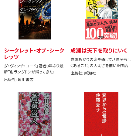
シークレット・オブ・シーク
成瀬は天下を取りにいく
レッツ
成瀬あかりの姿を通して、「自分らし
くあること」の大切さを描いた作品
ダ・ヴィンチ・コード』著者8年ぶり最
新刊。ラングドンが帰ってきた!
出版社: 新潮社
出版社: 角川書店