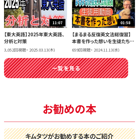
11:07
01:58
【東大英語】2025年東大英語、
【まるまる反復英文法総復習】
分析と対策
本書を作った想いを生徒たちに
話しました。
3,052回視聴・ 2025.03.13(木)
659回視聴・ 2024.11.13(水)
一覧を見る
お勧めの本
キムタツがお勧めする本のご紹介