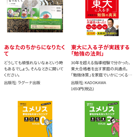
あなたのちからになりたく
東大に入る子が実践する
て
「勉強の法則」
どうしても頑張れないなぁという時
30年を超える指導経験で分かった、
もあるでしょう。そんなときに開いて
東大合格者を出す家庭の共通点。
ください。
「勉強体質」を家庭でいかにつくる
か。
出版社: ラグーナ出版
出版社: KADOKAWA
1650円(税込)