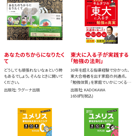
あなたのちからになりたく
東大に入る子が実践する
て
「勉強の法則」
どうしても頑張れないなぁという時
30年を超える指導経験で分かった、
もあるでしょう。そんなときに開いて
東大合格者を出す家庭の共通点。
ください。
「勉強体質」を家庭でいかにつくる
か。
出版社: ラグーナ出版
出版社: KADOKAWA
1650円(税込)