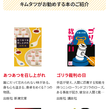
キムタツがお勧めする本のご紹介
あつあつを召し上がれ
ゴリラ裁判の日
誰にだって忘れられない味がある。
手話が使え、人間に匹敵する知能を
身も心も温まる、食卓をめぐる７つの
持つニシローランドゴリラのローズ。
物語。
ある事故が起き、彼女は人間と裁判
で闘う。
出版社: 新潮文庫
出版社: 講談社