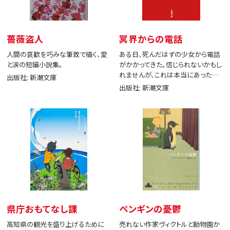
薔薇盗人
冥界からの電話
人間の哀歓を巧みな筆致で描く、愛
ある日、死んだはずの少女から電話
と涙の短編小説集。
がかかってきた。信じられないかもし
れませんが、これは本当にあった出
出版社: 新潮文庫
来事です。
出版社: 新潮文庫
県庁おもてなし課
ペンギンの憂鬱
高知県の観光を盛り上げるために
売れない作家ヴィクトルと動物園か