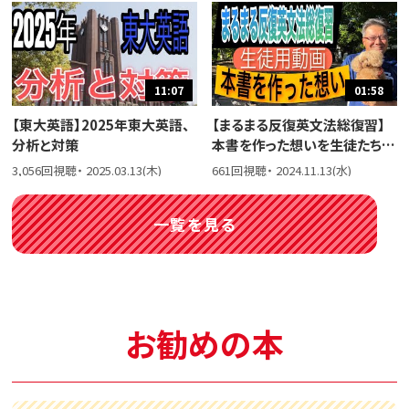
11:07
01:58
【東大英語】2025年東大英語、
【まるまる反復英文法総復習】
分析と対策
本書を作った想いを生徒たちに
話しました。
3,056回視聴・ 2025.03.13(木)
661回視聴・ 2024.11.13(水)
一覧を見る
お勧めの本