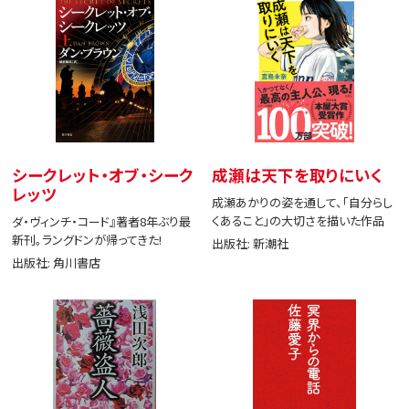
シークレット・オブ・シーク
成瀬は天下を取りにいく
レッツ
成瀬あかりの姿を通して、「自分らし
くあること」の大切さを描いた作品
ダ・ヴィンチ・コード』著者8年ぶり最
新刊。ラングドンが帰ってきた!
出版社: 新潮社
出版社: 角川書店