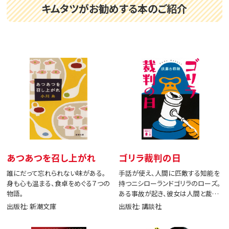
キムタツがお勧めする本のご紹介
あつあつを召し上がれ
ゴリラ裁判の日
誰にだって忘れられない味がある。
手話が使え、人間に匹敵する知能を
身も心も温まる、食卓をめぐる７つの
持つニシローランドゴリラのローズ。
物語。
ある事故が起き、彼女は人間と裁判
で闘う。
出版社: 新潮文庫
出版社: 講談社