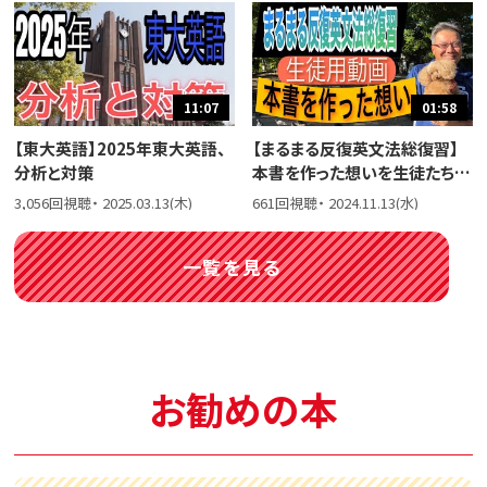
11:07
01:58
【東大英語】2025年東大英語、
【まるまる反復英文法総復習】
分析と対策
本書を作った想いを生徒たちに
話しました。
3,056回視聴・ 2025.03.13(木)
661回視聴・ 2024.11.13(水)
一覧を見る
お勧めの本