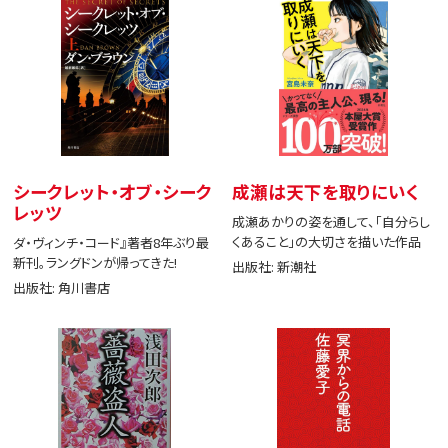
シークレット・オブ・シーク
成瀬は天下を取りにいく
レッツ
成瀬あかりの姿を通して、「自分らし
くあること」の大切さを描いた作品
ダ・ヴィンチ・コード』著者8年ぶり最
新刊。ラングドンが帰ってきた!
出版社: 新潮社
出版社: 角川書店