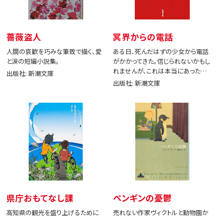
薔薇盗人
冥界からの電話
人間の哀歓を巧みな筆致で描く、愛
ある日、死んだはずの少女から電話
と涙の短編小説集。
がかかってきた。信じられないかもし
れませんが、これは本当にあった出
出版社: 新潮文庫
来事です。
出版社: 新潮文庫
県庁おもてなし課
ペンギンの憂鬱
高知県の観光を盛り上げるために
売れない作家ヴィクトルと動物園か