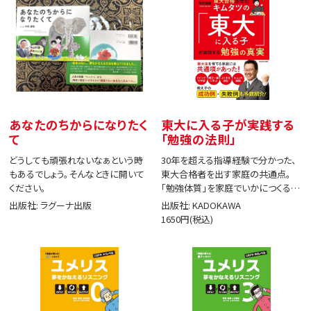
あなたのちからになりたく
東大に入る子が実践する
て
「勉強の法則」
どうしても頑張れないなぁという時
30年を超える指導経験で分かった、
もあるでしょう。そんなときに開いて
東大合格者を出す家庭の共通点。
ください。
「勉強体質」を家庭でいかにつくる
か。
出版社: ラグーナ出版
出版社: KADOKAWA
1650円(税込)