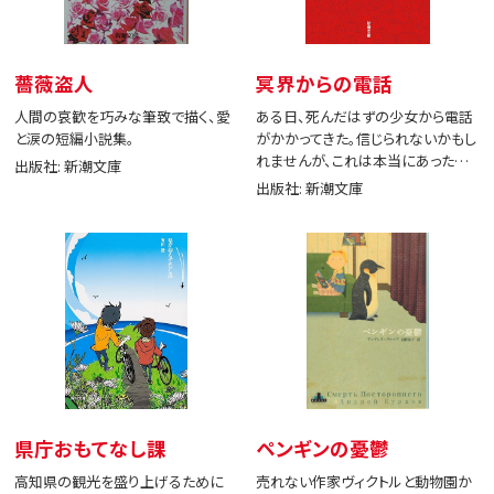
薔薇盗人
冥界からの電話
人間の哀歓を巧みな筆致で描く、愛
ある日、死んだはずの少女から電話
と涙の短編小説集。
がかかってきた。信じられないかもし
れませんが、これは本当にあった出
出版社: 新潮文庫
来事です。
出版社: 新潮文庫
県庁おもてなし課
ペンギンの憂鬱
高知県の観光を盛り上げるために
売れない作家ヴィクトルと動物園か