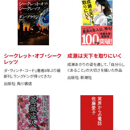
シークレット・オブ・シーク
成瀬は天下を取りにいく
レッツ
成瀬あかりの姿を通して、「自分らし
くあること」の大切さを描いた作品
ダ・ヴィンチ・コード』著者8年ぶり最
新刊。ラングドンが帰ってきた!
出版社: 新潮社
出版社: 角川書店