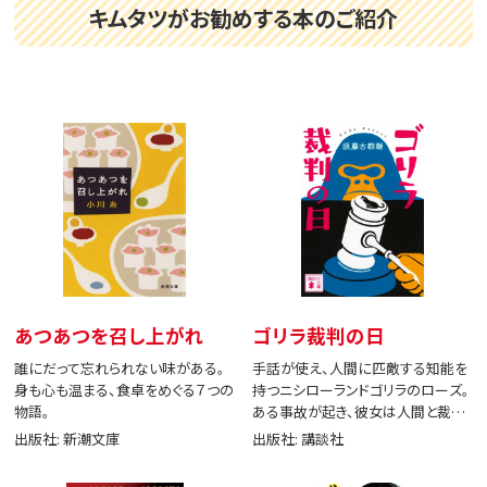
キムタツがお勧めする本のご紹介
あつあつを召し上がれ
ゴリラ裁判の日
誰にだって忘れられない味がある。
手話が使え、人間に匹敵する知能を
身も心も温まる、食卓をめぐる７つの
持つニシローランドゴリラのローズ。
物語。
ある事故が起き、彼女は人間と裁判
で闘う。
出版社: 新潮文庫
出版社: 講談社