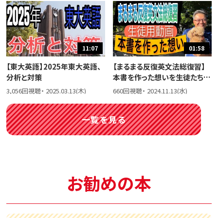
11:07
01:58
【東大英語】2025年東大英語、
【まるまる反復英文法総復習】
分析と対策
本書を作った想いを生徒たちに
話しました。
3,056回視聴・ 2025.03.13(木)
660回視聴・ 2024.11.13(水)
一覧を見る
お勧めの本