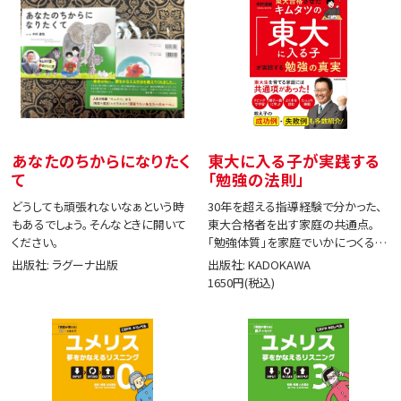
あなたのちからになりたく
東大に入る子が実践する
て
「勉強の法則」
どうしても頑張れないなぁという時
30年を超える指導経験で分かった、
もあるでしょう。そんなときに開いて
東大合格者を出す家庭の共通点。
ください。
「勉強体質」を家庭でいかにつくる
か。
出版社: ラグーナ出版
出版社: KADOKAWA
1650円(税込)