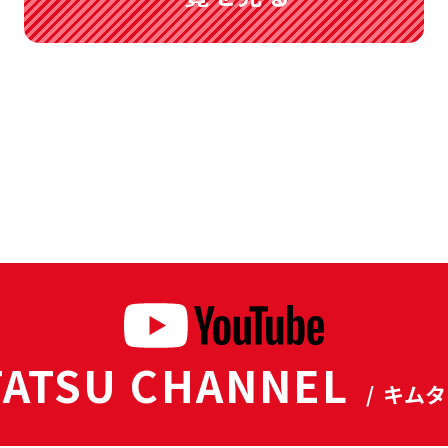
ATSU CHANNEL
/ キム