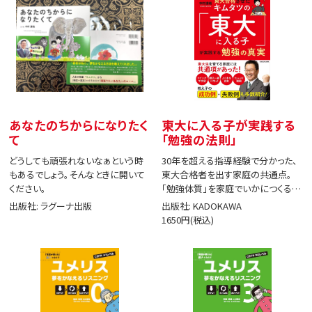
あなたのちからになりたく
東大に入る子が実践する
て
「勉強の法則」
どうしても頑張れないなぁという時
30年を超える指導経験で分かった、
もあるでしょう。そんなときに開いて
東大合格者を出す家庭の共通点。
ください。
「勉強体質」を家庭でいかにつくる
か。
出版社: ラグーナ出版
出版社: KADOKAWA
1650円(税込)