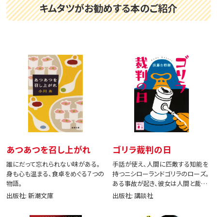
キムタツがお勧めする本のご紹介
あつあつを召し上がれ
ゴリラ裁判の日
誰にだって忘れられない味がある。
手話が使え、人間に匹敵する知能を
身も心も温まる、食卓をめぐる７つの
持つニシローランドゴリラのローズ。
物語。
ある事故が起き、彼女は人間と裁判
で闘う。
出版社: 新潮文庫
出版社: 講談社