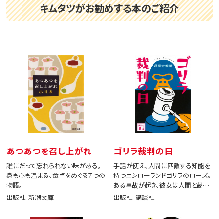
キムタツがお勧めする本のご紹介
あつあつを召し上がれ
ゴリラ裁判の日
誰にだって忘れられない味がある。
手話が使え、人間に匹敵する知能を
身も心も温まる、食卓をめぐる７つの
持つニシローランドゴリラのローズ。
物語。
ある事故が起き、彼女は人間と裁判
で闘う。
出版社: 新潮文庫
出版社: 講談社