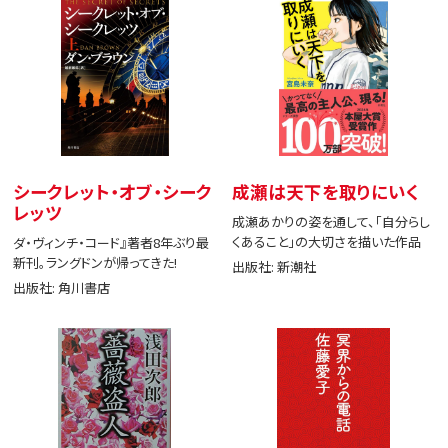
シークレット・オブ・シーク
成瀬は天下を取りにいく
レッツ
成瀬あかりの姿を通して、「自分らし
くあること」の大切さを描いた作品
ダ・ヴィンチ・コード』著者8年ぶり最
新刊。ラングドンが帰ってきた!
出版社: 新潮社
出版社: 角川書店