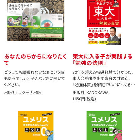
あなたのちからになりたく
東大に入る子が実践する
て
「勉強の法則」
どうしても頑張れないなぁという時
30年を超える指導経験で分かった、
もあるでしょう。そんなときに開いて
東大合格者を出す家庭の共通点。
ください。
「勉強体質」を家庭でいかにつくる
か。
出版社: ラグーナ出版
出版社: KADOKAWA
1650円(税込)