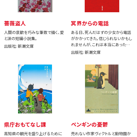
薔薇盗人
冥界からの電話
人間の哀歓を巧みな筆致で描く、愛
ある日、死んだはずの少女から電話
と涙の短編小説集。
がかかってきた。信じられないかもし
れませんが、これは本当にあった出
出版社: 新潮文庫
来事です。
出版社: 新潮文庫
県庁おもてなし課
ペンギンの憂鬱
高知県の観光を盛り上げるために
売れない作家ヴィクトルと動物園か