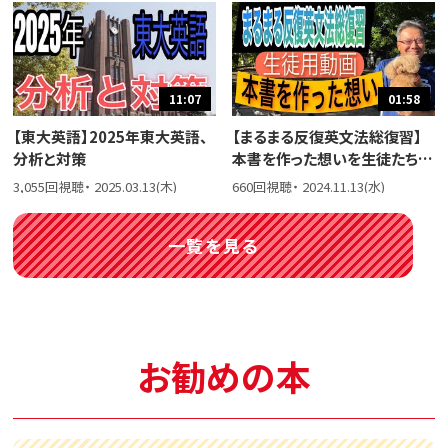
11:07
01:58
【東大英語】2025年東大英語、
【まるまる反復英文法総復習】
分析と対策
本書を作った想いを生徒たちに
話しました。
3,055回視聴・ 2025.03.13(木)
660回視聴・ 2024.11.13(水)
一覧を見る
お勧めの本