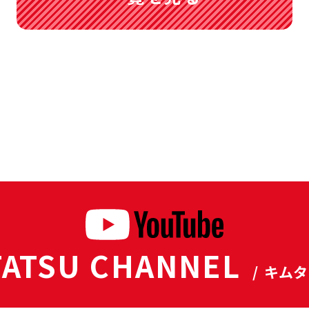
ATSU CHANNEL
/ キム